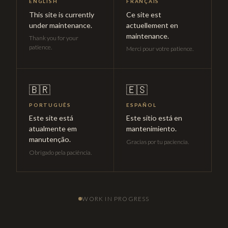
ENGLISH
FRANÇAIS
This site is currently
Ce site est
under maintenance.
actuellement en
maintenance.
Thank you for your
patience.
Merci pour votre patience.
🇧🇷
🇪🇸
PORTUGUÊS
ESPAÑOL
Este site está
Este sitio está en
atualmente em
mantenimiento.
manutenção.
Gracias por tu paciencia.
Obrigado pela paciência.
WORK IN PROGRESS